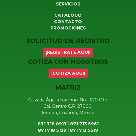
SERVICIOS
CATÁLOGO
CONTACTO
PROMOCIONES
SOLICITUD DE REGISTRO
¡REGÍSTRATE AQUÍ!
COTIZA CON NOSOTROS
¡COTIZA AQUÍ!
MATRIZ
Calzada Águila Nacional No. 1620 Ote.
Col. Centro C.P. 27000.
Torreón, Coahuila, México.
871 718 0917
871 713 5961
871 718 5129
871 713 5519