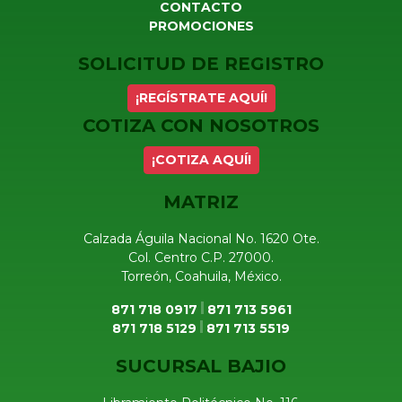
CONTACTO
PROMOCIONES
SOLICITUD DE REGISTRO
¡REGÍSTRATE AQUÍ!
COTIZA CON NOSOTROS
¡COTIZA AQUÍ!
MATRIZ
Calzada Águila Nacional No. 1620 Ote.
Col. Centro C.P. 27000.
Torreón, Coahuila, México.
871 718 0917
871 713 5961
871 718 5129
871 713 5519
SUCURSAL BAJIO